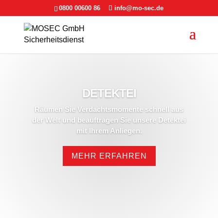
0800 00600 86
info@mo-sec.de
DETEKTEI
Räumen Sie Verdachtsmomente schnell aus
der Welt und beauftragen Sie unsere Detektei
mit Ihrem Anliegen.
MEHR ERFAHREN